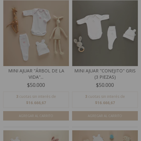
MINI AJUAR "ÁRBOL DE LA
MINI AJUAR "CONEJITO" GRIS
VIDA"...
(3 PIEZAS)
$50.000
$50.000
3
cuotas sin interés de
3
cuotas sin interés de
$16.666,67
$16.666,67
AGREGAR AL CARRITO
AGREGAR AL CARRITO