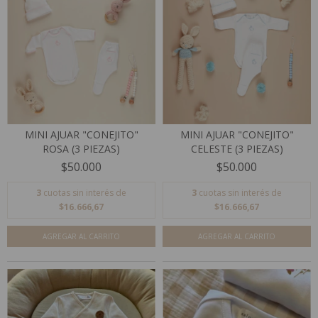
MINI AJUAR "CONEJITO"
MINI AJUAR "CONEJITO"
ROSA (3 PIEZAS)
CELESTE (3 PIEZAS)
$50.000
$50.000
3
cuotas sin interés de
3
cuotas sin interés de
$16.666,67
$16.666,67
AGREGAR AL CARRITO
AGREGAR AL CARRITO