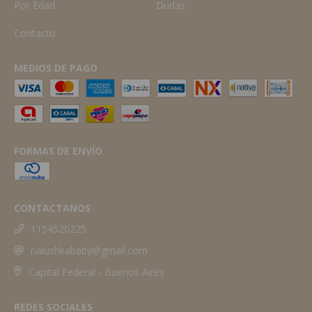
Por Edad
Dudas
Contacto
MEDIOS DE PAGO
FORMAS DE ENVÍO
CONTACTANOS
1154520225
nalushkababy@gmail.com
Capital Federal - Buenos Aires
REDES SOCIALES