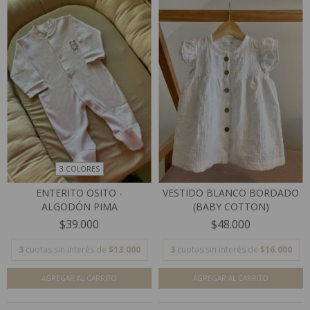
3 COLORES
ENTERITO OSITO -
VESTIDO BLANCO BORDADO
ALGODÓN PIMA
(BABY COTTON)
$39.000
$48.000
3
cuotas sin interés de
$13.000
3
cuotas sin interés de
$16.000
AGREGAR AL CARRITO
AGREGAR AL CARRITO