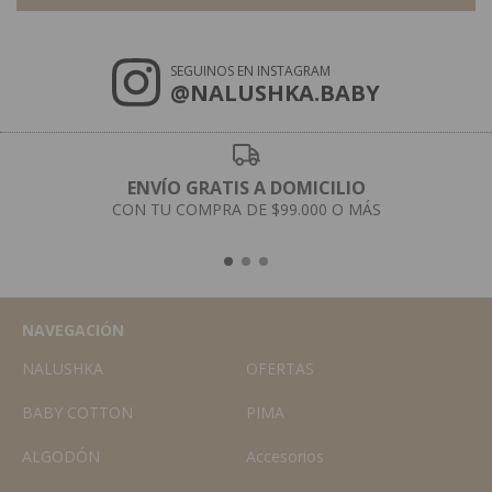
SEGUINOS EN INSTAGRAM
@NALUSHKA.BABY
ENVÍO GRATIS A DOMICILIO
CON TU COMPRA DE $99.000 O MÁS
NAVEGACIÓN
NALUSHKA
OFERTAS
BABY COTTON
PIMA
ALGODÓN
Accesorios