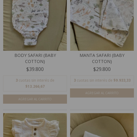
BODY SAFARI (BABY
MANTA SAFARI (BABY
COTTON)
COTTON)
$39.800
$29.800
3
cuotas sin interés de
3
cuotas sin interés de
$9.933,33
$13.266,67
AGREGAR AL CARRITO