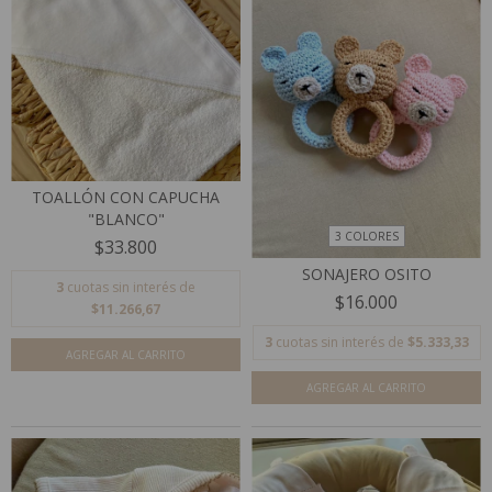
TOALLÓN CON CAPUCHA
"BLANCO"
3 COLORES
$33.800
SONAJERO OSITO
3
cuotas sin interés de
$16.000
$11.266,67
3
cuotas sin interés de
$5.333,33
AGREGAR AL CARRITO