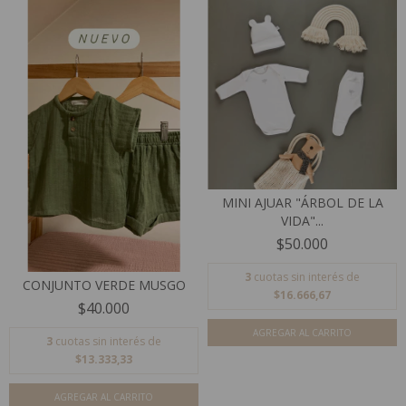
MINI AJUAR "ÁRBOL DE LA
VIDA"...
$50.000
3
cuotas sin interés de
CONJUNTO VERDE MUSGO
$16.666,67
$40.000
AGREGAR AL CARRITO
3
cuotas sin interés de
$13.333,33
AGREGAR AL CARRITO